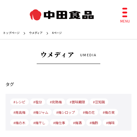
トップページ
ウメディア
4ページ
ウメディア
UMEDIA
タグ
レシピ
塩分
完熟梅
賞味期限
豆知識
南高梅
梅ジャム
梅シロップ
梅の花
梅の実
梅の木
梅干し
梅仕事
梅酒
梅酢
梅味