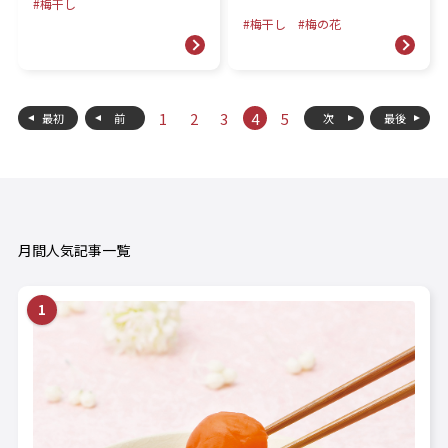
梅干し
梅干し
梅の花
1
2
3
4
5
最初
前
次
最後
月間人気記事一覧