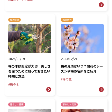
梅の魅力
梅の魅力
2024/01/19
2023/12/21
梅の木は剪定が大切！美しさ
梅の見頃はいつ？開花のシー
を保つために知っておきたい
ズンや梅の名所をご紹介
時期と方法
梅の花
梅の木
暮らし・健康
暮らし・健康