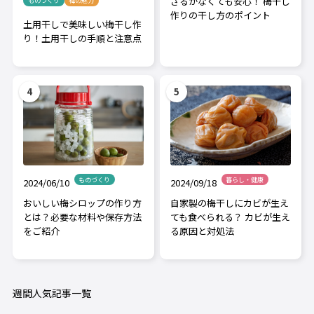
ざるがなくても安心！ 梅干し
ものづくり
梅の魅力
作りの干し方のポイント
土用干しで美味しい梅干し作
り！土用干しの手順と注意点
ものづくり
暮らし・健康
2024/06/10
2024/09/18
おいしい梅シロップの作り方
自家製の梅干しにカビが生え
とは？必要な材料や保存方法
ても食べられる？ カビが生え
をご紹介
る原因と対処法
週間人気記事一覧