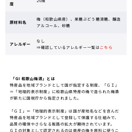
20度
度
梅（和歌山県産）、果糖ぶどう糖液糖、醸造
原材料名
アルコール、砂糖
なし
アレルギー
⇒確認しているアレルギー一覧は
こちら
「GI 和歌山梅酒」とは
特産品を地域ブランドとして国が指定する制度、「ＧＩ」
＝「地理的表示制度」に和歌山県特産の梅で造られた梅酒
が新たに国税庁から指定されました。
「ＧＩ」＝「地理的表示制度」は国が産地名などを含んだ
特産品を地域ブランドとして登録して保護する仕組みで、
品質の確保やさらなる販路の拡大が期待されています。
ＧＩの対象として認定されるのは県産の梅を原料に使うこ