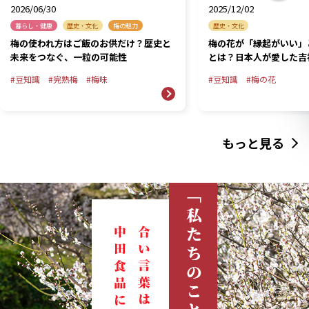
2026/06/30
2025/12/02
暮らし・健康
歴史・文化
梅の魅力
歴史・文化
梅の使われ方はご飯のお供だけ？歴史と
梅の花が「縁起がいい」
未来をつなぐ、一粒の可能性
とは？日本人が愛した吉
豆知識
完熟梅
梅味
豆知識
梅の花
もっと見る