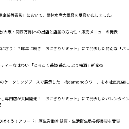
優良企業等表彰」において、農林水産大臣賞を受賞いたしました。
覧会(大阪・関西万博)への出店と店舗の方向性・販売メニューの発表
おにぎり！？昨年に続き「おにぎりサミット」にて発表した特別な「バレ
ティーな味わい 「とろこく苺姫 苺たっぷり梅酒」新発売
024」のケータリングブースで展示した「梅damonoタワー」を本社直売
干し専門店が共同開発！「おにぎりサミット」にて発表したバレンタイ
売
をのばそう！アワード」厚生労働省 健康・生活衛生局長優良賞を受賞