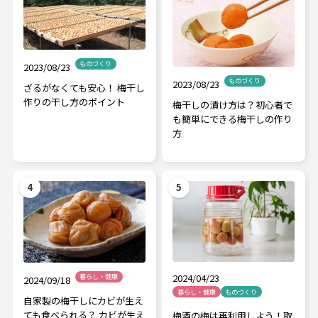
ものづくり
2023/08/23
ものづくり
2023/08/23
ざるがなくても安心！ 梅干し
作りの干し方のポイント
梅干しの漬け方は？初心者で
も簡単にできる梅干しの作り
方
2024/04/23
暮らし・健康
2024/09/18
暮らし・健康
ものづくり
自家製の梅干しにカビが生え
ても食べられる？ カビが生え
梅酒の梅は再利用しよう！取