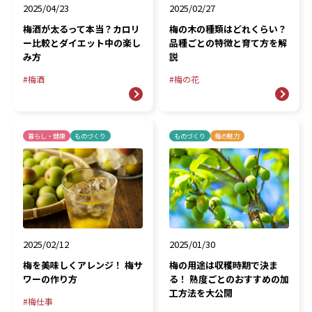
2025/02/27
2025/04/23
梅の木の種類はどれくらい？
梅酒が太るって本当？カロリ
品種ごとの特徴と育て方を解
ー比較とダイエット中の楽し
説
み方
梅の花
梅酒
暮らし・健康
ものづくり
ものづくり
梅の魅力
2025/01/30
2025/02/12
梅の用途は収穫時期で決ま
梅を美味しくアレンジ！ 梅サ
る！ 熟度ごとのおすすめの加
ワーの作り方
工方法を大公開
梅仕事