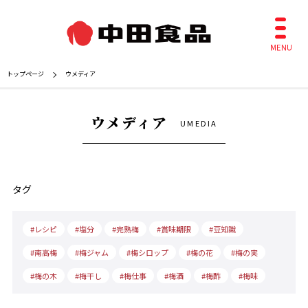
トップページ
ウメディア
ウメディア
UMEDIA
タグ
レシピ
塩分
完熟梅
賞味期限
豆知識
南高梅
梅ジャム
梅シロップ
梅の花
梅の実
梅の木
梅干し
梅仕事
梅酒
梅酢
梅味