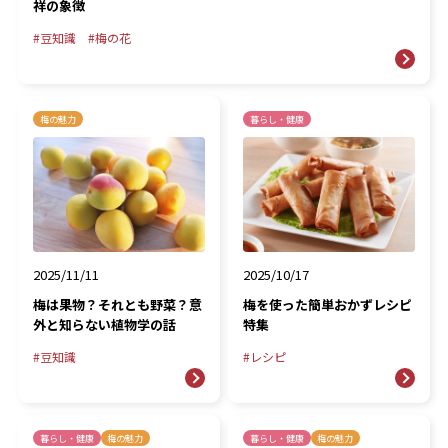
祥の象徴
豆知識
梅の花
梅の魅力
暮らし・健康
2025/11/11
2025/10/17
梅は果物？それとも野菜？意
梅を使った簡単おかずレシピ
外と知らない植物学の話
特集
豆知識
レシピ
暮らし・健康
梅の魅力
暮らし・健康
梅の魅力