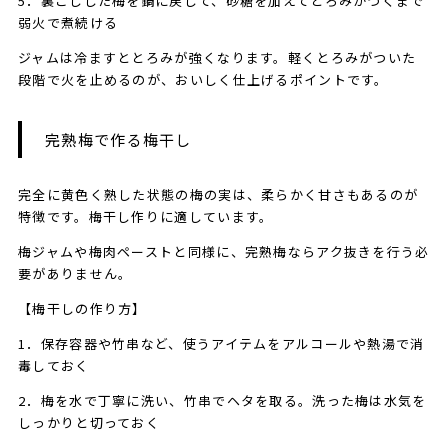
5．裏ごしした梅を鍋に戻して、砂糖を加えてとろみがつくまで
弱火で煮続ける
ジャムは冷ますととろみが強くなります。軽くとろみがついた
段階で火を止めるのが、おいしく仕上げるポイントです。
完熟梅で作る梅干し
完全に黄色く熟した状態の梅の実は、柔らかく甘さもあるのが
特徴です。梅干し作りに適しています。
梅ジャムや梅肉ペーストと同様に、完熟梅ならアク抜きを行う必
要がありません。
【梅干しの作り方】
1．保存容器や竹串など、使うアイテムをアルコールや熱湯で消
毒しておく
2．梅を水で丁寧に洗い、竹串でヘタを取る。洗った梅は水気を
しっかりと切っておく