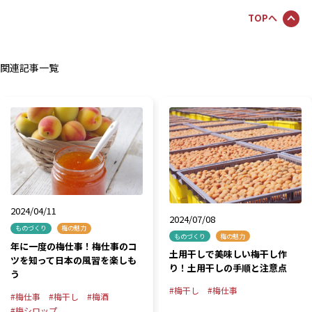
TOPへ
関連記事一覧
2024/04/11
2024/07/08
ものづくり
梅の魅力
ものづくり
梅の魅力
年に一度の梅仕事！梅仕事のコ
土用干しで美味しい梅干し作
ツを知って日本の風習を楽しも
り！土用干しの手順と注意点
う
梅干し
梅仕事
梅仕事
梅干し
梅酒
梅シロップ