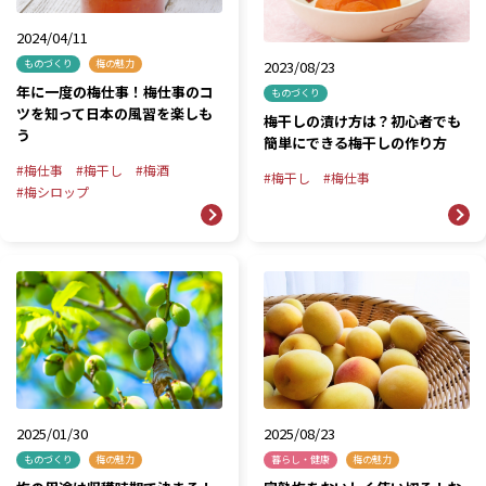
2024/04/11
2023/08/23
ものづくり
梅の魅力
年に一度の梅仕事！梅仕事のコ
ものづくり
ツを知って日本の風習を楽しも
梅干しの漬け方は？初心者でも
う
簡単にできる梅干しの作り方
梅仕事
梅干し
梅酒
梅干し
梅仕事
梅シロップ
2025/01/30
2025/08/23
ものづくり
梅の魅力
暮らし・健康
梅の魅力