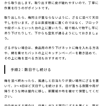
から取り出します。取り出す際に皮が破れやすいので、丁寧に
作業を行うのがポイントです。
取り出したら、梅同士が重ならないように、ざるに並べて天日
干しを行います。ざるは直接地面に置くのではなく、ブロック
や段ボールといった台の上に置いたり、紐で結んで物干し竿に
吊り下げたりして、下からも空気が通るようにしておきましょ
う。
ざるがない場合は、食品用の吊り下げネットに梅を入れる方法
や、網を乗せたバットの上にキッチンペーパーを敷き詰めて、
その上に梅を並べる方法もおすすめです。
手順2：数日干し続ける
梅を並べ終わったら、風通しと日当たりが良い場所にざるを置
いて、3～4日ほど天日干しを続けます。日が落ちる夜間や雨が
降りそうな時は屋内に移し、新聞紙や布を被せて保管してくだ
さい。
日中外出する場合は、日差しが入る窓辺にざるを置くと、窓ガ