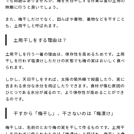
でも問題はありませんが、梅を天日干しする作業は夏の土用の
時期に行うと良いでしょう。
また、梅干しだけでなく、田んぼや書物、着物などを干すこと
も、土用干しと呼ばれます。
土用干しをする理由は？
土用干しを行う一番の理由は、保存性を高めるためです。土用
干しを行わず塩漬けしただけの状態でも梅の実はおいしく食べ
られます。
しかし、天日干しをすれば、太陽の紫外線で殺菌したり、実に
含まれる余分な水分を飛ばしたりできます。食材が傷む原因の
ひとつである水分が減るので、より保存性が高めることができ
るのです。
干すから「梅干し」、干さないのは「梅漬け」
梅干しは、名前のとおり梅の実を干して作るものです。土用干
しを行わずに作られたものは「梅漬け」と呼ばれ、梅干しと食