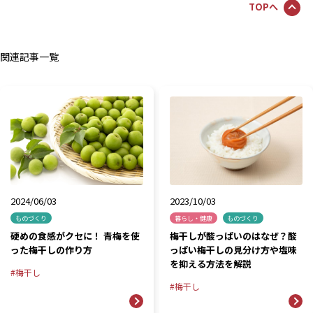
TOPへ
関連記事一覧
2024/06/03
2023/10/03
ものづくり
暮らし・健康
ものづくり
硬めの食感がクセに！ 青梅を使
梅干しが酸っぱいのはなぜ？酸
った梅干しの作り方
っぱい梅干しの見分け方や塩味
を抑える方法を解説
梅干し
梅干し