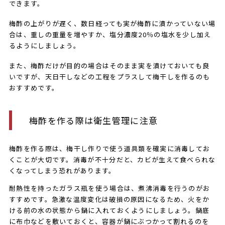
できます。
梅酢の上がりが遅く、数日経っても実が梅酢に漬かっていない場
合は、重しの重量を増やすか、塩分濃度20％の塩水を少し加え
るようにしましょう。
また、梅酢だけが目的の場合はそのまま実を漬けておいても良
いですが、天日干しなどの工程をプラスして梅干しを作るのも
おすすめです。
梅酢を作る際は衛生管理に注意
梅酢を作る際は、梅干し作りで使う道具類を確実に消毒してお
くことが大切です。消毒が不十分だと、カビが生えて食べられな
くなってしまう恐れがあります。
耐熱性を持ったガラス瓶を使う場合は、煮沸消毒を行うのがお
すすめです。急激な温度変化は破損の原因になるため、火をか
ける前の水の状態から鍋に入れておくようにしましょう。鍋底
に布巾などを敷いておくと、容器が鍋にぶつかって割れるのを