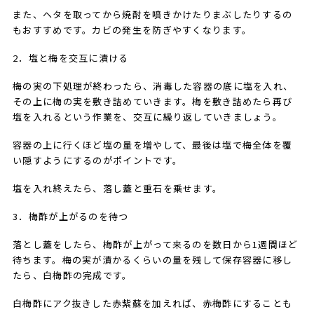
また、ヘタを取ってから焼酎を噴きかけたりまぶしたりするの
もおすすめです。カビの発生を防ぎやすくなります。
​2．塩と梅を交互に漬ける
梅の実の下処理が終わったら、消毒した容器の底に塩を入れ、
その上に梅の実を敷き詰めていきます。梅を敷き詰めたら再び
塩を入れるという作業を、交互に繰り返していきましょう。
容器の上に行くほど塩の量を増やして、最後は塩で梅全体を覆
い隠すようにするのがポイントです。
塩を入れ終えたら、落し蓋と重石を乗せます。
​​​3．梅酢が上がるのを待つ
落とし蓋をしたら、梅酢が上がって来るのを数日から1週間ほど
待ちます。梅の実が漬かるくらいの量を残して保存容器に移し
たら、白梅酢の完成です。
白梅酢にアク抜きした赤紫蘇を加えれば、赤梅酢にすることも