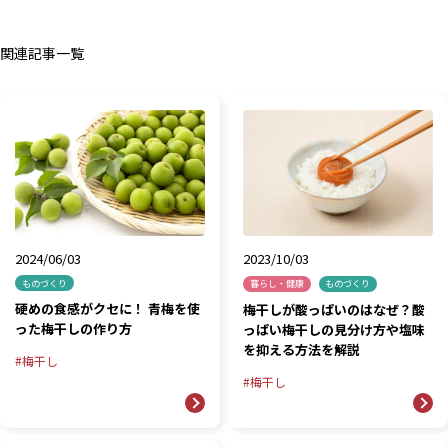
関連記事一覧
2024/06/03
2023/10/03
ものづくり
暮らし・健康
ものづくり
硬めの食感がクセに！ 青梅を使
梅干しが酸っぱいのはなぜ？酸
った梅干しの作り方
っぱい梅干しの見分け方や塩味
を抑える方法を解説
梅干し
梅干し