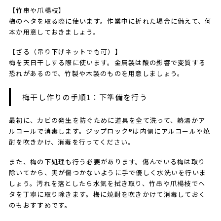
【竹串や爪楊枝】
梅のヘタを取る際に使います。作業中に折れた場合に備えて、何
本か用意しておきましょう。
【ざる（吊り下げネットでも可）】
梅を天日干しする際に使います。金属製は酸の影響で変質する
恐れがあるので、竹製や木製のものを用意しましょう。
梅干し作りの手順1：下準備を行う
最初に、カビの発生を防ぐために道具を全て洗って、熱湯かア
ルコールで消毒します。ジップロック®は内側にアルコールや焼
酎を吹きかけ、消毒を行ってください。
また、梅の下処理も行う必要があります。傷んでいる梅は取り
除いてから、実が傷つかないように手で優しく水洗いを行いま
しょう。汚れを落としたら水気を拭き取り、竹串や爪楊枝でヘ
タを丁寧に取り除きます。梅に焼酎を吹きかけて消毒しておく
のもおすすめです。