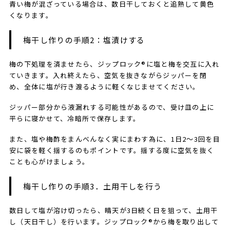
青い梅が混ざっている場合は、数日干しておくと追熟して黄色
くなります。
梅干し作りの手順2：塩漬けする
梅の下処理を済ませたら、ジップロック®に塩と梅を交互に入れ
ていきます。入れ終えたら、空気を抜きながらジッパーを閉
め、全体に塩が行き渡るように軽くなじませてください。
ジッパー部分から液漏れする可能性があるので、受け皿の上に
平らに寝かせて、冷暗所で保存します。
また、塩や梅酢をまんべんなく実にまわす為に、1日2～3回を目
安に袋を軽く揺するのもポイントです。揺する度に空気を抜く
ことも心がけましょう。
梅干し作りの手順3．土用干しを行う
数日して塩が溶け切ったら、晴天が3日続く日を狙って、土用干
し（天日干し）を行います。ジップロック®から梅を取り出して