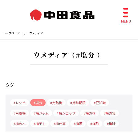
トップページ
ウメディア
ウメディア（#塩分 ）
タグ
レシピ
塩分
完熟梅
賞味期限
豆知識
南高梅
梅ジャム
梅シロップ
梅の花
梅の実
梅の木
梅干し
梅仕事
梅酒
梅酢
梅味