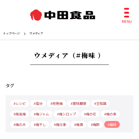
トップページ
ウメディア
ウメディア（#梅味 ）
タグ
レシピ
塩分
完熟梅
賞味期限
豆知識
南高梅
梅ジャム
梅シロップ
梅の花
梅の実
梅の木
梅干し
梅仕事
梅酒
梅酢
梅味