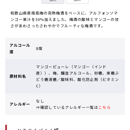
180ml
500ml
和歌山県産南高梅の完熟梅酒をベースに、アルフォンソマ
ンゴー果汁を30%加えました。梅酒の酸味とマンゴーの甘
さがあわさったさわやかでフルーティな梅酒です。
アルコール
8度
度
マンゴーピューレ（マンゴー（インド
産））、梅、醸造アルコール、砂糖、果糖ぶ
原材料名
どう糖液糖／酸味料、酸化防止剤（ビタミン
C）
なし
アレルギー
⇒確認しているアレルギー一覧は
こちら