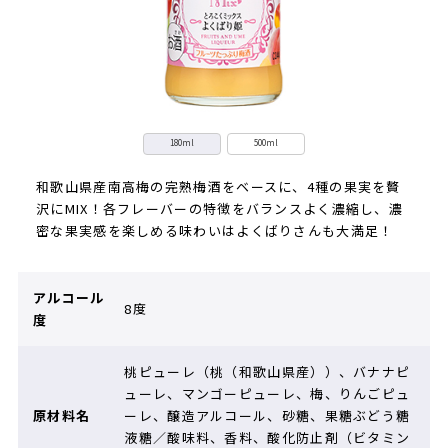
180ml
500ml
和歌山県産南高梅の完熟梅酒をベースに、4種の果実を贅
沢にMIX！各フレーバーの特徴をバランスよく濃縮し、濃
密な果実感を楽しめる味わいはよくばりさんも大満足！
アルコール
8度
度
桃ピューレ（桃（和歌山県産））、バナナピ
ューレ、マンゴーピューレ、梅、りんごピュ
原材料名
ーレ、醸造アルコール、砂糖、果糖ぶどう糖
液糖／酸味料、香料、酸化防止剤（ビタミン