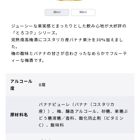
180ml
500ml
ジューシーな果実感とまったりとした飲み心地が大好評の
「とろコク」シリーズ。
完熟南高梅酒にコスタリカ産バナナ果汁を30%加えまし
た。
梅の酸味とバナナの甘さが合わさったなめらかでフルーテ
ィーな梅酒です。
アルコール
8度
度
バナナピューレ（バナナ（コスタリカ
産））、梅、醸造アルコール、砂糖、果糖ぶ
原材料名
どう糖液糖／香料、酸化防止剤（ビタミン
C）、酸味料