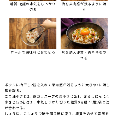
糖質0g麺の水気をしっかり
梅を果肉感が残るように潰
切る
す
ボールで調味料と合わせる
味を調え卵黄・青ネギをの
せる
ボウルに梅干し2粒を入れて果肉感が残るように大きめ<に潰し
種を取る。
ごま油小さじ2、鶏ガラスープの素小さじ2/3、おろしにんにく
小さじ1/2を混ぜ、水気しっかり切った糖質0ｇ麺 平麺1袋と混
ぜ合わせる。
しょうゆ、こしょうで味を調え器に盛り、卵黄をのせて青葱を