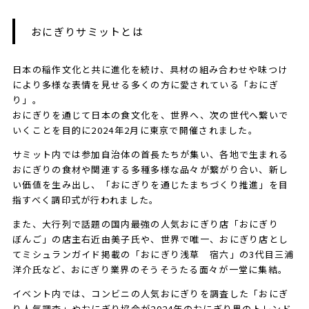
おにぎりサミットとは
日本の稲作文化と共に進化を続け、具材の組み合わせや味つけ
により多様な表情を見せる多くの方に愛されている「おにぎ
り」。
おにぎりを通じて日本の食文化を、世界へ、次の世代へ繋いで
いくことを目的に2024年2月に東京で開催されました。
サミット内では参加自治体の首長たちが集い、各地で生まれる
おにぎりの食材や関連する多種多様な品々が繋がり合い、新し
い価値を生み出し、「おにぎりを通じたまちづくり推進」を目
指すべく調印式が行われました。
また、大行列で話題の国内最強の人気おにぎり店「おにぎり
ぼんご」の店主右近由美子氏や、世界で唯一、おにぎり店とし
てミシュランガイド掲載の「おにぎり浅草 宿六」の3代目三浦
洋介氏など、おにぎり業界のそうそうたる面々が一堂に集結。
イベント内では、コンビニの人気おにぎりを調査した「おにぎ
り人気調査」やおにぎり協会が2024年のおにぎり界のトレンド