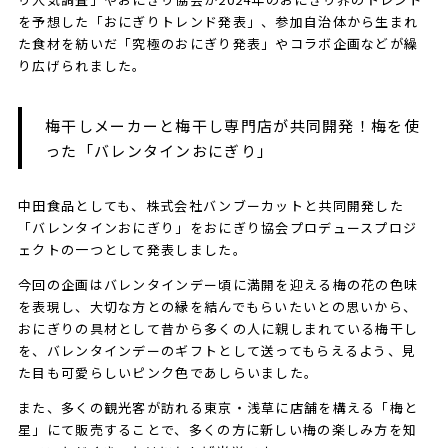
を予想した「おにぎりトレンド発表」、参加自治体から生まれ
た食材を紡いだ「究極のおにぎり発表」やコラボ企画などが繰
り広げられました。
梅干しメーカーと梅干し専門店が共同開発！梅を使
った「バレンタインおにぎり」
中田食品としても、株式会社バンブーカットと共同開発した
「バレンタインおにぎり」をおにぎり協会プロデュースプロジ
ェクトの一つとして発表しました。
今回の企画はバレンタインデー頃に満開を迎える梅の花の色味
を表現し、大切な方との縁を結んでもらいたいとの思いから、
おにぎりの具材として昔から多くの人に親しまれている梅干し
を、バレンタインデーのギフトとして送ってもらえるよう、見
た目も可愛らしいピンク色であしらいました。
また、多くの観光客が訪れる東京・浅草に店舗を構える「梅と
星」にて販売することで、多くの方に新しい梅の楽しみ方を知