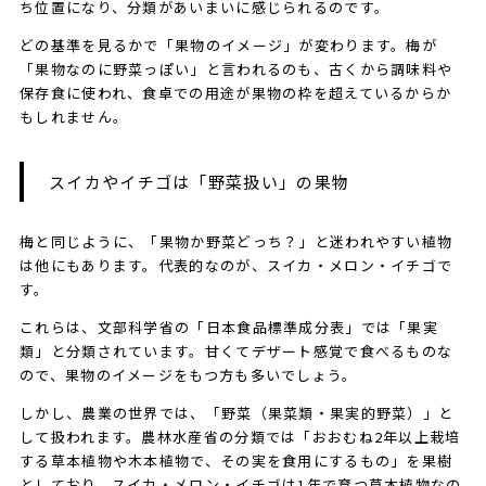
ち位置になり、分類があいまいに感じられるのです。
どの基準を見るかで「果物のイメージ」が変わります。梅が
「果物なのに野菜っぽい」と言われるのも、古くから調味料や
保存食に使われ、食卓での用途が果物の枠を超えているからか
もしれません。
スイカやイチゴは「野菜扱い」の果物
梅と同じように、「果物か野菜どっち？」と迷われやすい植物
は他にもあります。代表的なのが、スイカ・メロン・イチゴで
す。
これらは、文部科学省の「日本食品標準成分表」では「果実
類」と分類されています。甘くてデザート感覚で食べるものな
ので、果物のイメージをもつ方も多いでしょう。
しかし、農業の世界では、「野菜（果菜類・果実的野菜）」と
して扱われます。農林水産省の分類では「おおむね2年以上栽培
する草本植物や木本植物で、その実を食用にするもの」を果樹
としており、スイカ・メロン・イチゴは1年で育つ草本植物なの