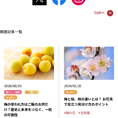
TOPへ
関連記事一覧
2026/06/30
2024/01/25
暮らし・健康
歴史・文化
梅の魅力
梅の魅力
梅と桜、桃の違いとは？ お花見
梅の使われ方はご飯のお供だ
で役立つ見分け方のポイント
け？歴史と未来をつなぐ、一粒
梅の花
豆知識
の可能性