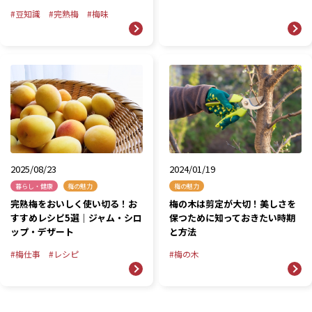
豆知識
完熟梅
梅味
2024/01/19
2025/08/23
梅の魅力
暮らし・健康
梅の魅力
梅の木は剪定が大切！美しさを
完熟梅をおいしく使い切る！お
保つために知っておきたい時期
すすめレシピ5選｜ジャム・シロ
と方法
ップ・デザート
梅の木
梅仕事
レシピ