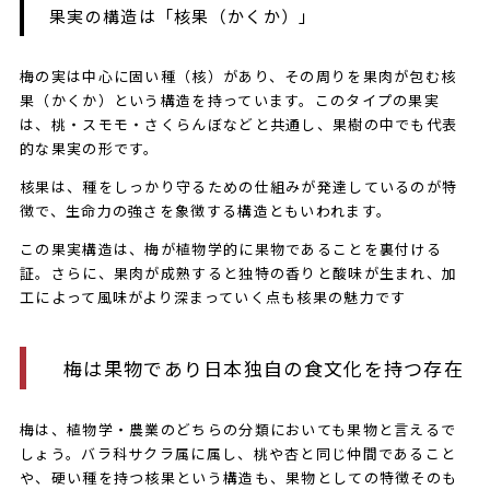
果実の構造は「核果（かくか）」
梅の実は中心に固い種（核）があり、その周りを果肉が包む核
果（かくか）という構造を持っています。このタイプの果実
は、桃・スモモ・さくらんぼなどと共通し、果樹の中でも代表
的な果実の形です。
核果は、種をしっかり守るための仕組みが発達しているのが特
徴で、生命力の強さを象徴する構造ともいわれます。
この果実構造は、梅が植物学的に果物であることを裏付ける
証。さらに、果肉が成熟すると独特の香りと酸味が生まれ、加
工によって風味がより深まっていく点も核果の魅力です
梅は果物であり日本独自の食文化を持つ存在
梅は、植物学・農業のどちらの分類においても果物と言えるで
しょう。バラ科サクラ属に属し、桃や杏と同じ仲間であること
や、硬い種を持つ核果という構造も、果物としての特徴そのも