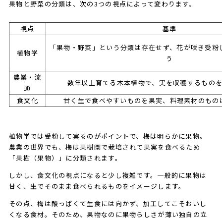
果物と野菜の分類は、次の3つの視点によって変わります。
視点
基準
「果物・野菜」という分類は存在せず、花が咲き受粉
植物学
う
農業・流
数年以上育てる木本植物で、実を収穫するもの
通
食文化
甘く生で食べやすいものを果実、料理素材のもの
植物学では受粉して実るのがポイントで、梅は明らかに果物。
農業の世界でも、梅は果樹園で栽培されて果実を食べるため
「果樹（果物）」に分類されます。
しかし、食文化の視点になると少し複雑です。一般的に果物は
甘く、生でそのまま食べられるものをイメージします。
その点、梅は酸っぱくて生食には向かず、加工してこそおいし
くなる食材。そのため、果物なのに果物らしさが薄い独自の立