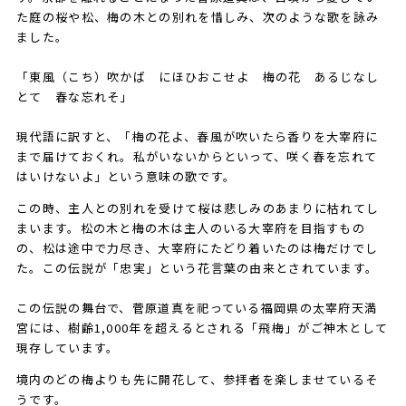
た庭の桜や松、梅の木との別れを惜しみ、次のような歌を詠み
ました。
「東風（こち）吹かば にほひおこせよ 梅の花 あるじなし
とて 春な忘れそ」
現代語に訳すと、「梅の花よ、春風が吹いたら香りを大宰府に
まで届けておくれ。私がいないからといって、咲く春を忘れて
はいけないよ」という意味の歌です。
この時、主人との別れを受けて桜は悲しみのあまりに枯れてし
まいます。松の木と梅の木は主人のいる大宰府を目指すもの
の、松は途中で力尽き、大宰府にたどり着いたのは梅だけでし
た。この伝説が「忠実」という花言葉の由来とされています。
この伝説の舞台で、菅原道真を祀っている福岡県の太宰府天満
宮には、樹齢1,000年を超えるとされる「飛梅」がご神木として
現存しています。
境内のどの梅よりも先に開花して、参拝者を楽しませているそ
うです。