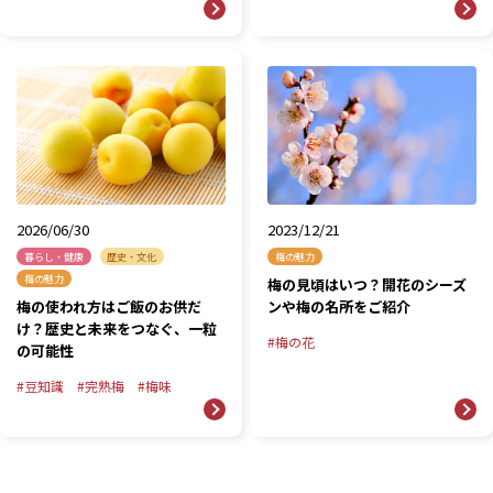
2026/06/30
2023/12/21
暮らし・健康
歴史・文化
梅の魅力
梅の魅力
梅の見頃はいつ？開花のシーズ
梅の使われ方はご飯のお供だ
ンや梅の名所をご紹介
け？歴史と未来をつなぐ、一粒
梅の花
の可能性
豆知識
完熟梅
梅味