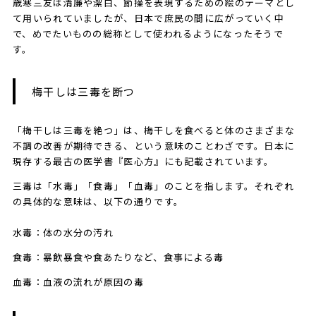
歳寒三友は清廉や潔白、節操を表現するための絵のテーマとし
て用いられていましたが、日本で庶民の間に広がっていく中
で、めでたいものの総称として使われるようになったそうで
す。
​​​梅干しは三毒を断つ
「梅干しは三毒を絶つ」は、梅干しを食べると体のさまざまな
不調の改善が期待できる、という意味のことわざです。日本に
現存する最古の医学書『医心方』にも記載されています。
三毒は「水毒」「食毒」「血毒」のことを指します。それぞれ
の具体的な意味は、以下の通りです。
水毒：体の水分の汚れ
食毒：暴飲暴食や食あたりなど、食事による毒
血毒：血液の流れが原因の毒