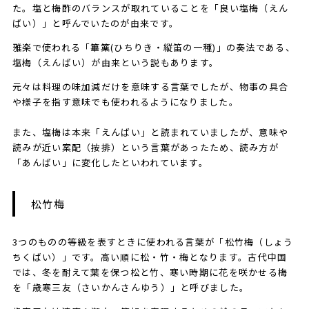
た。塩と梅酢のバランスが取れていることを「良い塩梅（えん
ばい）」と呼んでいたのが由来です。
雅楽で使われる「篳篥(ひちりき・縦笛の一種)」の奏法である、
塩梅（えんばい）が由来という説もあります。
元々は料理の味加減だけを意味する言葉でしたが、物事の具合
や様子を指す意味でも使われるようになりました。
また、塩梅は本来「えんばい」と読まれていましたが、意味や
読みが近い案配（按排）という言葉があったため、読み方が
「あんばい」に変化したといわれています。
​​​松竹梅
3つのものの等級を表すときに使われる言葉が「松竹梅（しょう
ちくばい）」です。高い順に松・竹・梅となります。古代中国
では、冬を耐えて葉を保つ松と竹、寒い時期に花を咲かせる梅
を「歳寒三友（さいかんさんゆう）」と呼びました。