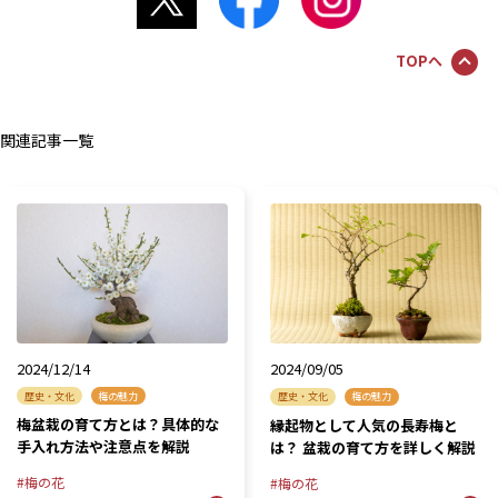
TOPへ
関連記事一覧
2024/12/14
2024/09/05
歴史・文化
梅の魅力
歴史・文化
梅の魅力
梅盆栽の育て方とは？具体的な
縁起物として人気の長寿梅と
手入れ方法や注意点を解説
は？ 盆栽の育て方を詳しく解説
梅の花
梅の花