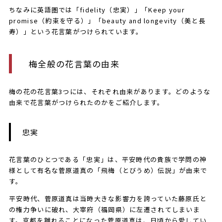
ちなみに英語圏では「fidelity（忠実）」「Keep your
promise（約束を守る）」「beauty and longevity（美と長
寿）」という花言葉がつけられています。
梅全般の花言葉の由来
梅の花の花言葉3つには、それぞれ由来があります。どのような
由来で花言葉がつけられたのかをご紹介します。
​​​忠実
花言葉のひとつである「忠実」は、平安時代の貴族で学問の神
様として有名な菅原道真の「飛梅（とびうめ）伝説」が由来で
す。
平安時代、菅原道真は当時大きな影響力を誇っていた藤原氏と
の権力争いに破れ、大宰府（福岡県）に左遷されてしまいま
す。京都を離れることになった菅原道真は、日頃から愛してい