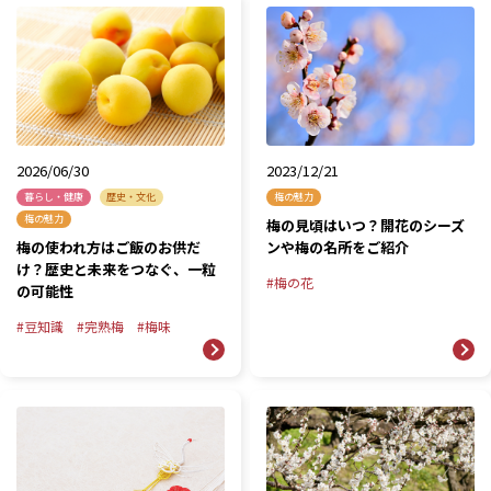
2026/06/30
2023/12/21
暮らし・健康
歴史・文化
梅の魅力
梅の魅力
梅の見頃はいつ？開花のシーズ
梅の使われ方はご飯のお供だ
ンや梅の名所をご紹介
け？歴史と未来をつなぐ、一粒
梅の花
の可能性
豆知識
完熟梅
梅味