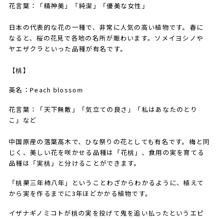
花言葉：「精神美」「純潔」「優美な女性」
日本の代表的な花の一種で、非常に人気の高い植物です。春に
なると、桜の花見で各地の名所が賑わいます。ソメイヨシノや
ヤエザクラといった品種が有名です。
【桃】
英名：Peach blossom
花言葉：「天下無敵」「気立ての良さ」「私はあなたのとり
こ」など
中国原産の落葉高木で、ひな祭りの花としても有名です。梅と同
じく、美しい花を咲かせる品種は「花桃」、食用の実を育てる
品種は「実桃」と分けることができます。
「桃栗三年柿八年」ということわざからわかるように、植えて
から実を作るまでに3年ほどかかる植物です。
イザナギノミコトが桃の実を投げて鬼を追い払ったというエピ