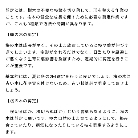
剪定とは、樹木の不要な枝葉を切り落して、形を整える作業の
ことです。樹木の健全な成長を促すために必要な剪定作業です
が、これも3種類で方法や時期が異なります。
【梅の木の剪定】
梅の木は成長が早く、そのまま放置していると枝や葉が伸びす
ぎてしまいます。樹形が崩れるだけでなく、日当たりや風通し
が悪くなり生育に悪影響を及ぼすため、定期的に剪定を行うこ
とが重要です。
基本的には、夏と冬の2回選定を行うと良いでしょう。梅の木は
古い木に花や実を付けないため、古い枝は必ず剪定しておきま
しょう。
【桜の木の剪定】
「桜切るばか、梅切らぬばか」という言葉もあるように、桜の
木は剪定に弱いです。極力自然のまま育てるようにして、絡み
合っていたり、病気になったりしている枝を剪定するようにし
ます。