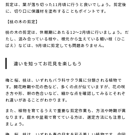
剪定は、葉が落ち切った11月頃に行うと良いでしょう。剪定後
に、切り口に保護材を塗布することもポイントです。
【桃の木の剪定】
桃の木の剪定は、休眠期にあたる12～2月頃に行いましょう。だ
たし、混み合っている枝や、根元から生えている細い枝（ひこ
ばえ）などは、9月頃に剪定しても問題ありません。
違いを知ってお花見を楽しもう
梅と桜、桃は、いずれもバラ科サクラ属に分類される植物で
す。開花時期や花の色など、多くの点が似ていますが、花の咲
き方や形、幹の色合いなど、細かな点を確認してみるとそれぞ
れ違いがあることがわかります。
また、植物を育てるうえで重要な剪定作業も、方法や時期が異
なります。庭木や盆栽で育てている方は、選定方法にも注意し
ましょう。
梅、桜、桃は、いずれも春の日本を彩る美しい植物です。今回