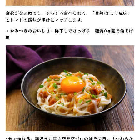
食欲がない時でも、するする食べられる。「豊熟梅 しそ風味」
とトマトの酸味が絶妙にマッチします。
・やみつきのおいしさ！梅干しでさっぱり 糖質0ｇ麵で油そば
風
5分で作れる、麺好きが喜ぶ罪悪感ゼロの油そば風。「やわらか