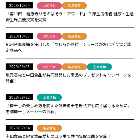
2023/12/04
お知らせ
製品情報
「第12回 健康寿命をのばそう！アワード」で 厚生労働省 健康・生活
衛生局長優良賞を受賞
2023/10/03
お知らせ
製品情報
紀州産南高梅を使用した「やわらか熟粒」シリーズがおにぎり協会認
定商品へ！
2023/09/05
お知らせ
製品情報
企業活動
地元高校と中田食品が共同開発した商品のプレゼントキャンペーンを
開催！
2023/08/02
企業活動
「梅干しの楽しみ方を変えた調味梅干を現代でも広く届けるために。
老舗梅干しメーカーの挑戦」
2023/07/04
製品情報
中田食品と紀文食品が初のコラボで共同販促企画を実施！