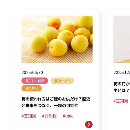
2026/06/30
2025/12
暮らし・健康
歴史・文化
梅の花が
梅の魅力
由とは？
梅の使われ方はご飯のお供だけ？歴史
豆知識
と未来をつなぐ、一粒の可能性
豆知識
完熟梅
梅味