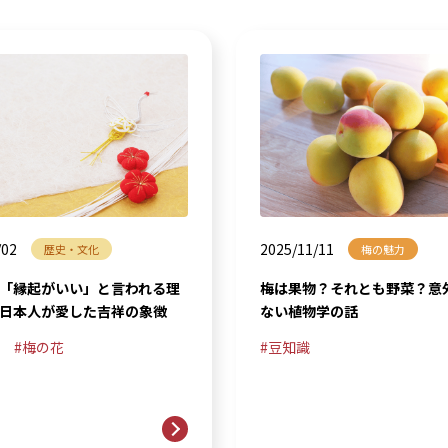
/02
2025/11/11
歴史・文化
梅の魅力
「縁起がいい」と言われる理
梅は果物？それとも野菜？意
日本人が愛した吉祥の象徴
ない植物学の話
梅の花
豆知識