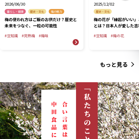
2026/06/30
2025/12/02
暮らし・健康
歴史・文化
梅の魅力
歴史・文化
梅の使われ方はご飯のお供だけ？歴史と
梅の花が「縁起がいい」
未来をつなぐ、一粒の可能性
とは？日本人が愛した吉
豆知識
完熟梅
梅味
豆知識
梅の花
もっと見る