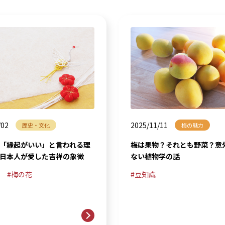
/02
2025/11/11
歴史・文化
梅の魅力
「縁起がいい」と言われる理
梅は果物？それとも野菜？意
日本人が愛した吉祥の象徴
ない植物学の話
梅の花
豆知識